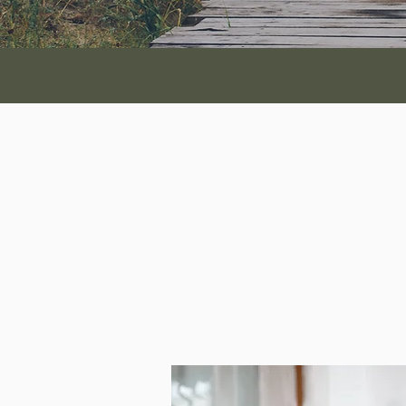
Hypnose dans la vallée
Judith Bensa
Hypnothérapeu