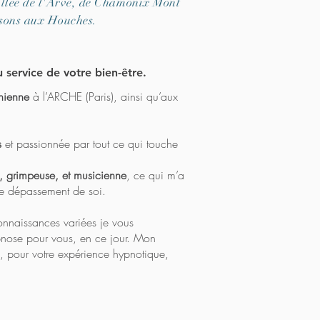
allée de l'Arve, de Chamonix Mont
ssons aux Houches.
 service de votre bien-être.
nienne
à l’ARCHE (Paris), ainsi qu’aux
s
et passionnée par tout ce qui touche
e, grimpeuse, et musicienne
, ce qui m’a
t le dépassement de soi.
onnaissances variées je vous
pnose pour vous, en ce jour. Mon
, pour votre expérience hypnotique,