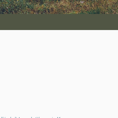
s, Chamonix, Les Praz
praticienne