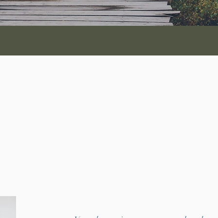
 de Chamonix: Servoz, Les Houches, Les Bosson
ude
hypno
te
motivation