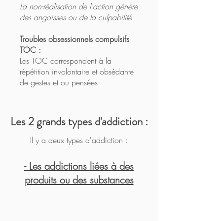
de s'adonner à l'addiction.

La non-réalisation de l'action génère
des angoisses ou de la culpabilité.
Au contraire comme il y a une 
tolérance qui se développe, pour 
Troubles obsessionnels compulsifs
obtenir les effets désirés, il y a de plus 
TOC :
en plus de besoins.

Les TOC correspondent à la
répétition involontaire et obsédante
de gestes et ou pensées.
4. Persistance de l'addiction en dépit 
de ces conséquences négatives.
Les 2 grands types d'addiction :
Il y a deux types d'addiction :
- Les addictions liées à des
produits ou des substances