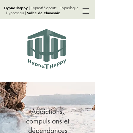
HypnoThappy
Hypnothérapeute - Hypnologue
|
- Hypnotiseur
Vallée de Chamonix
|
Addictions,
compulsions et
dépendances