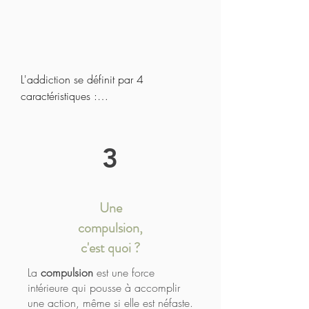
L'addiction se définit par 4 
caractéristiques :

1. A la base il s'agit de répéter des 
actes qui procurent du plaisir.

3
2. Pour soulager un malaise intérieur 
(anxiété/angoisse/mal-être)

Une
compulsion,
3. Les tentatives de contrôle de la 
situation/consommation sont des 
c'est quoi ?
échecs répétés...

La
compulsion
est une force
intérieure qui pousse à accomplir
Etat de manque en cas d'impossibilité 
une action, même si elle est néfaste.