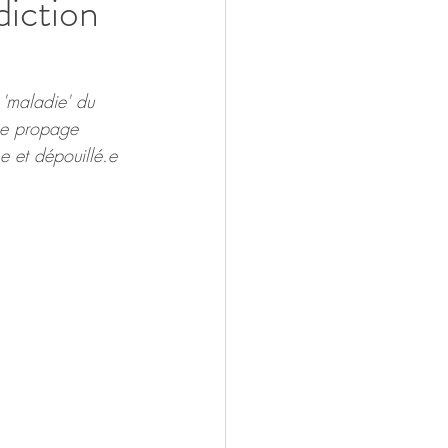
diction
'maladie' du 
se propage 
.e et dépouillé.e 