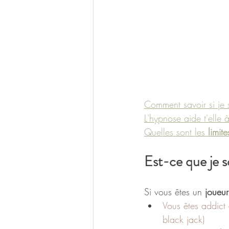
Comment savoir si je 
L'hypnose aide t'elle 
Quelles sont les
 limite
Est-ce que je s
Si vous êtes un 
joueu
Vous êtes addict
black jack)