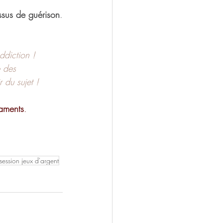
ssus de guérison
.
ddiction ! 
e des 
 du sujet !
aments
. 
session jeux d'argent