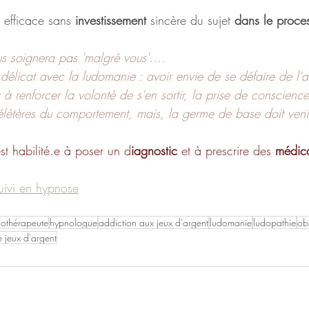
 efficace sans 
investissement
 sincère du sujet 
dans le proce
s soignera pas 'malgré vous'....
 délicat avec la ludomanie : avoir envie de se défaire de l'a
à renforcer la volonté de s'en sortir, la prise de conscienc
étères du comportement, mais, la germe de base doit venir
st habilité.e à poser un d
iagnostic
 et à prescrire des 
médic
uivi en hypnose
othérapeute
hypnologue
addiction aux jeux d'argent
ludomanie
ludopathie
ob
 jeux d'argent