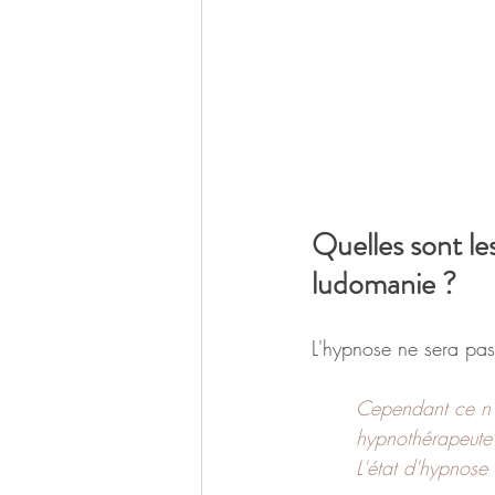
Quelles sont les
ludomanie ?
L'hypnose ne sera pas
Cependant ce n'e
hypnothérapeute 
L'état d'hypnose