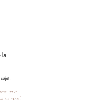
 la 
sujet. 
avec un.e 
 sur vous'. 