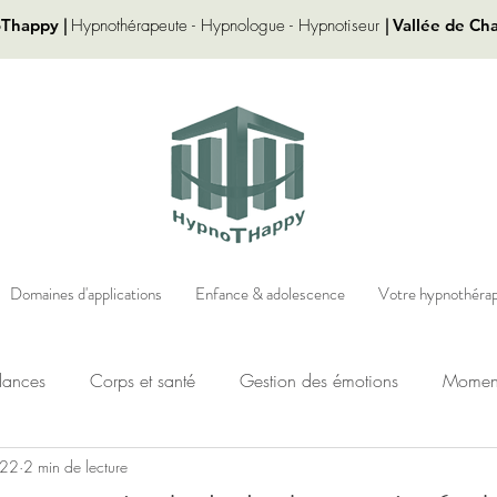
oThappy
|
Hypnothérapeute - Hypnologue - Hypnotiseur
|
Vallée de Ch
Domaines d'applications
Enfance & adolescence
Votre hypnothéra
dances
Corps et santé
Gestion des émotions
Moments
022
2 min de lecture
sources pour les hypnopraticiens