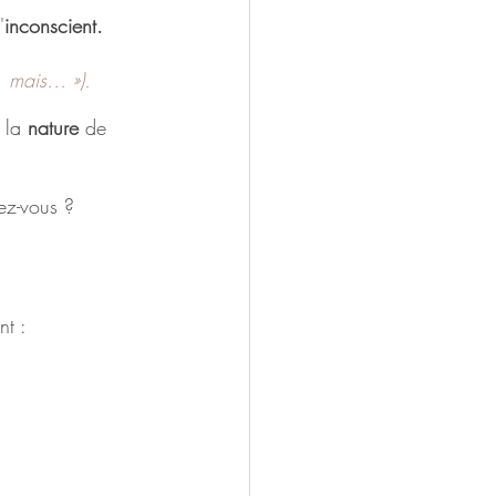
'
inconscient.
r, mais… »).
 la 
nature
 de 
ez-vous ? 
nt : 