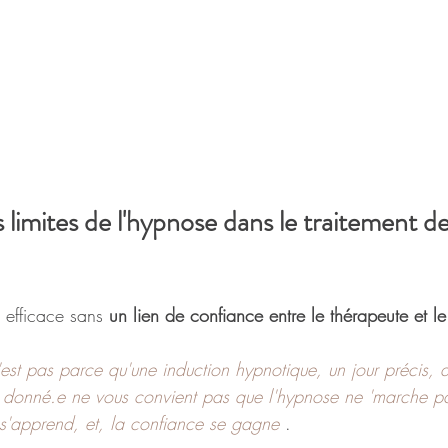
 limites de l'hypnose dans le traitement de
 efficace sans
 un lien de confiance entre le thérapeute et le 
st pas parce qu'une induction hypnotique, un jour précis, 
donné.e ne vous convient pas que l'hypnose ne 'marche pas
 s'apprend, et, la confiance se gagne 
. 