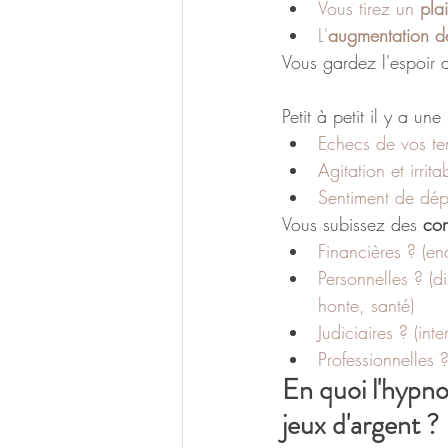
Vous tirez un
 plai
L'
augmentation d
Vous gardez l'espoir d
Petit à petit il y a une 
Echecs de vos ten
Agitation et irri
Sentiment de dépe
Vous subissez des
 co
Financières ? (en
Personnelles ? (diss
honte, santé)
Judiciaires ? (int
Professionnelles 
En quoi l'hypno
jeux d'argent ?