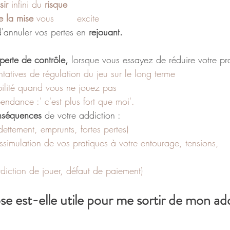
sir
 infini du 
risque
e la mise
 vous 	excite
'annuler vos pertes en 
rejouant.
perte de contrôle, 
lorsque vous essayez de réduire votre pr
tatives de régulation du jeu sur le long terme
tabilité quand vous ne jouez pas
ndance :' c'est plus fort que moi'.
nséquences
 de votre addiction :
dettement, emprunts, fortes pertes) 
imulation de vos pratiques à votre entourage, tensions, 	disputes, 
erdiction de jouer, défaut de paiement) 
?
se est-elle utile pour me sortir de mon ad