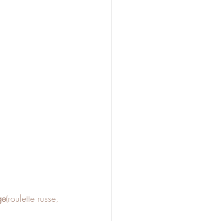
ge
(roulette russe, 