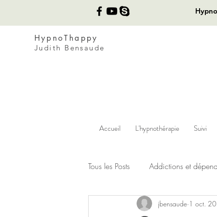
Hypn
HypnoThappy
Judith Bensaude
Accueil
L'hypnothérapie
Suivi
Tous les Posts
Addictions et dépen
jbensaude
1 oct. 2
Performance et coaching
Res