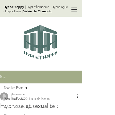
HypnoThappy
Hypnothérapeute - Hypnologue
|
- Hypnotiseur
Vallée de Chamonix
|
Post
Tous les Posts
jbensaude
Tous les Posts
2 oct. 2022
1 min de lecture
Hypnose et sexualité :
Addictions et dépendances